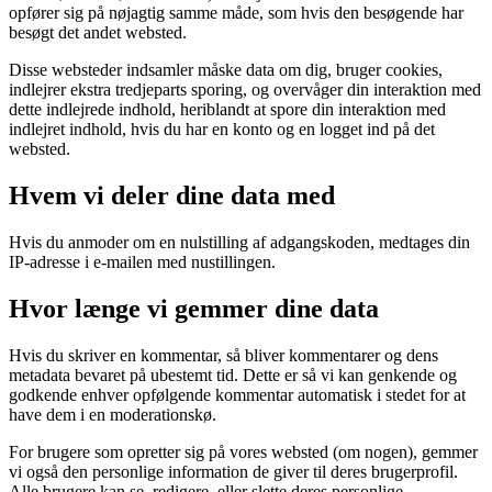
opfører sig på nøjagtig samme måde, som hvis den besøgende har
besøgt det andet websted.
Disse websteder indsamler måske data om dig, bruger cookies,
indlejrer ekstra tredjeparts sporing, og overvåger din interaktion med
dette indlejrede indhold, heriblandt at spore din interaktion med
indlejret indhold, hvis du har en konto og en logget ind på det
websted.
Hvem vi deler dine data med
Hvis du anmoder om en nulstilling af adgangskoden, medtages din
IP-adresse i e-mailen med nustillingen.
Hvor længe vi gemmer dine data
Hvis du skriver en kommentar, så bliver kommentarer og dens
metadata bevaret på ubestemt tid. Dette er så vi kan genkende og
godkende enhver opfølgende kommentar automatisk i stedet for at
have dem i en moderationskø.
For brugere som opretter sig på vores websted (om nogen), gemmer
vi også den personlige information de giver til deres brugerprofil.
Alle brugere kan se, redigere, eller slette deres personlige