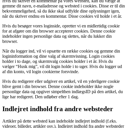
Hvis du skriver en kommentar på vores websted, kan du vælge at
gemme dit navn, e-mailadresse og websted i cookies. Disse er til din
bekvemmeligehed, så du ikke skal udfylde dine oplysninger igen,
når du skriver endnu en kommentar. Disse cookies vil holde i et år.
Hvis du besøger vores loginside, opretter vi en midlertidig cookie
for at afgøre om din browser accepterer cookies. Denne cookie
indeholder ingen personlige data og slettes, når du lukker din
browser.
Når du logger ind, vil vi opsætte en række cookies og gemme din
logininformation og dine valg af skærmvisning. Login cookies
holder i to dage, og skærmvalg cookies holder i et år. Hvis du
vælger “Husk mig”, vil dit login holde i to uger. Hvis du logger ud
af din konto, vil login cookierne forsvinde.
Hvis du redigerer eller udgiver en artikel, vil en yderligere cookie
blive gemt i din browser. Denne cookie indeholder ikke nogle
personlige data og opgiver simpelthen indlægsID på den artikel, du
lige har redigeret. Den udløber efter 1 dag.
Indlejret indhold fra andre websteder
Artikler på dette websted kan indeholde indlejret indhold (f.eks.
videoer, billeder, artikler osv.). Indlejret indhold fra andre websteder